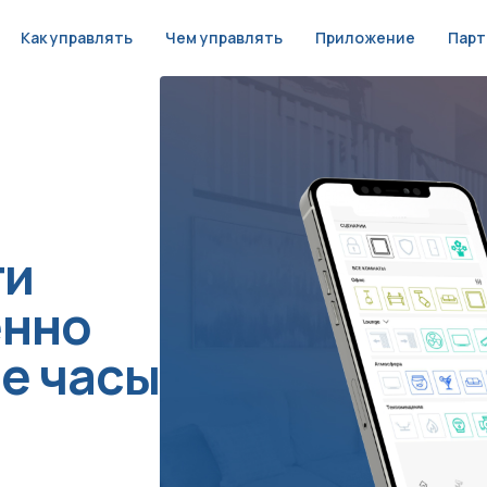
Как управлять
Чем управлять
Приложение
Парт
ти
енно
е часы